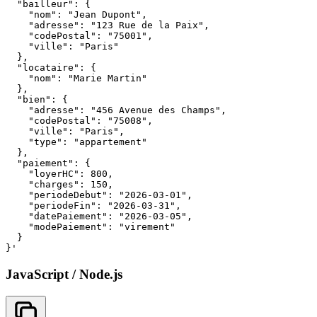
  "bailleur": {

    "nom": "Jean Dupont",

    "adresse": "123 Rue de la Paix",

    "codePostal": "75001",

    "ville": "Paris"

  },

  "locataire": {

    "nom": "Marie Martin"

  },

  "bien": {

    "adresse": "456 Avenue des Champs",

    "codePostal": "75008",

    "ville": "Paris",

    "type": "appartement"

  },

  "paiement": {

    "loyerHC": 800,

    "charges": 150,

    "periodeDebut": "2026-03-01",

    "periodeFin": "2026-03-31",

    "datePaiement": "2026-03-05",

    "modePaiement": "virement"

  }

}'
JavaScript / Node.js