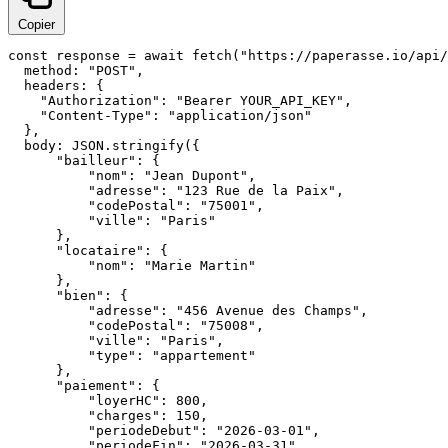
Copier
const response = await fetch("https://paperasse.io/api/
  method: "POST",

  headers: {

    "Authorization": "Bearer YOUR_API_KEY",

    "Content-Type": "application/json"

  },

  body: JSON.stringify({

      "bailleur": {

          "nom": "Jean Dupont",

          "adresse": "123 Rue de la Paix",

          "codePostal": "75001",

          "ville": "Paris"

      },

      "locataire": {

          "nom": "Marie Martin"

      },

      "bien": {

          "adresse": "456 Avenue des Champs",

          "codePostal": "75008",

          "ville": "Paris",

          "type": "appartement"

      },

      "paiement": {

          "loyerHC": 800,

          "charges": 150,

          "periodeDebut": "2026-03-01",

          "periodeFin": "2026-03-31",
