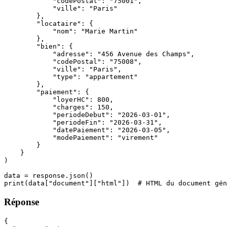
            "codePostal": "75001",

            "ville": "Paris"

        },

        "locataire": {

            "nom": "Marie Martin"

        },

        "bien": {

            "adresse": "456 Avenue des Champs",

            "codePostal": "75008",

            "ville": "Paris",

            "type": "appartement"

        },

        "paiement": {

            "loyerHC": 800,

            "charges": 150,

            "periodeDebut": "2026-03-01",

            "periodeFin": "2026-03-31",

            "datePaiement": "2026-03-05",

            "modePaiement": "virement"

        }

    }

)

data = response.json()

print(data["document"]["html"])  # HTML du document gén
Réponse
{
