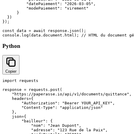
          "datePaiement": "2026-03-05",

          "modePaiement": "virement"

      }

  })

});

const data = await response.json();

console.log(data.document.html); // HTML du document gé
Python
Copier
import requests

response = requests.post(

    "https://paperasse.io/api/v1/documents/quittance",

    headers={

        "Authorization": "Bearer YOUR_API_KEY",

        "Content-Type": "application/json"

    },

    json={

        "bailleur": {

            "nom": "Jean Dupont",

            "adresse": "123 Rue de la Paix",
