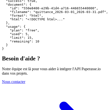
  "success": true,

  "document": {

    "id": "550e8400-e29b-41d4-a716-446655440000",

    "filename": "quittance_2026-03-01_2026-03-31.pdf",

    "format": "html",

    "html": "<!DOCTYPE html>..."

  },

  "usage": {

    "plan": "free",

    "used": 5,

    "limit": 15,

    "remaining": 10

  }

}
Besoin d'aide ?
Notre équipe est là pour vous aider à intégrer l'API Paperasse.io
dans vos projets.
Nous contacter