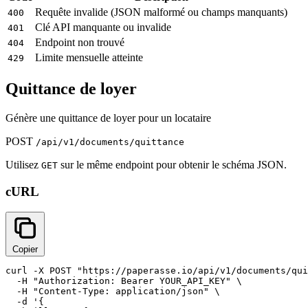
Requête invalide (JSON malformé ou champs manquants)
400
Clé API manquante ou invalide
401
Endpoint non trouvé
404
Limite mensuelle atteinte
429
Quittance de loyer
Génère une quittance de loyer pour un locataire
POST
/api/v1/documents/quittance
Utilisez
sur le même endpoint pour obtenir le schéma JSON.
GET
cURL
Copier
curl -X POST "https://paperasse.io/api/v1/documents/qui
  -H "Authorization: Bearer YOUR_API_KEY" \

  -H "Content-Type: application/json" \

  -d '{
