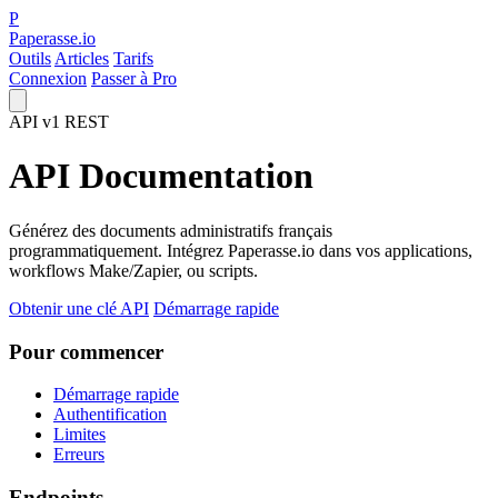
P
Paperasse.io
Outils
Articles
Tarifs
Connexion
Passer à Pro
API v1
REST
API Documentation
Générez des documents administratifs français
programmatiquement. Intégrez Paperasse.io dans vos applications,
workflows Make/Zapier, ou scripts.
Obtenir une clé API
Démarrage rapide
Pour commencer
Démarrage rapide
Authentification
Limites
Erreurs
Endpoints