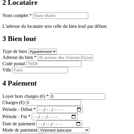
2
Locataire
Nom complet
*
L'adresse du locataire sera celle du bien loué par défaut.
3
Bien loué
Type de bien
Adresse du bien
*
Code postal
Ville
4
Paiement
Loyer hors charges (€)
*
Charges (€)
Période - Début
*
Période - Fin
*
Date de paiement
Mode de paiement