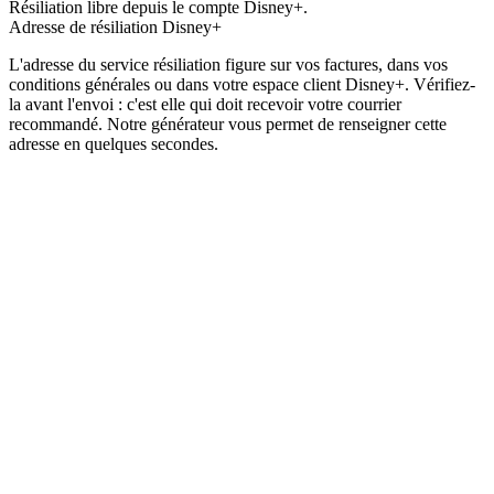
Résiliation libre depuis le compte Disney+.
Adresse de résiliation Disney+
L'adresse du service résiliation figure sur vos
factures
, dans vos
conditions générales
ou dans votre
espace client Disney+
. Vérifiez-
la avant l'envoi : c'est elle qui doit recevoir votre courrier
recommandé. Notre générateur vous permet de renseigner cette
adresse en quelques secondes.
Générez votre lettre de résiliation Disney+
Notre outil pré-remplit le motif et la catégorie. Complétez vos
coordonnées et téléchargez votre lettre prête à envoyer en
recommandé.
Créer ma lettre gratuitement