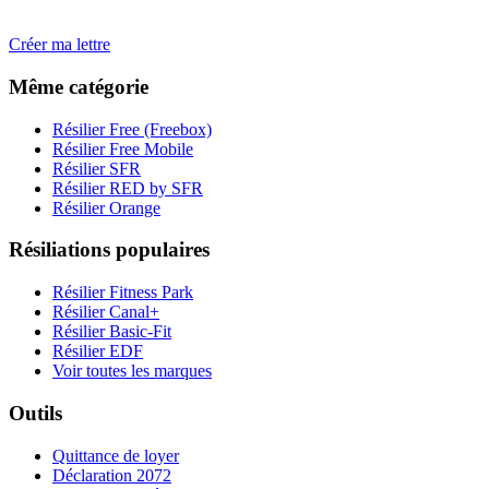
envoyer en recommandé.
Créer ma lettre
Même catégorie
Résilier Free (Freebox)
Résilier Free Mobile
Résilier SFR
Résilier RED by SFR
Résilier Orange
Résiliations populaires
Résilier Fitness Park
Résilier Canal+
Résilier Basic-Fit
Résilier EDF
Voir toutes les marques
Outils
Quittance de loyer
Déclaration 2072