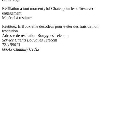
Résiliation à tout moment ; loi Chatel pour les offres avec
engagement.
Matériel à restituer
Restituez la Bbox et le décodeur pour éviter des frais de non-
restitution.
Adresse de résiliation Bouygues Telecom
Service Clients Bouygues Telecom
TSA 59013
60643 Chantilly Cedex
Générez votre lettre de résiliation Bouygues Telecom
Notre outil pré-remplit le motif et la catégorie. Complétez vos
coordonnées et téléchargez votre lettre prête à envoyer en
recommandé.
Créer ma lettre gratuitement